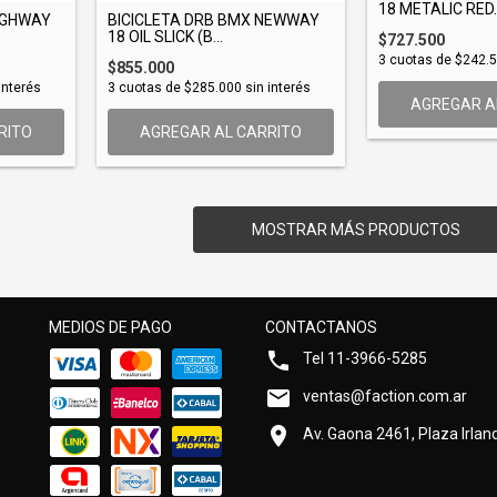
18 METALIC RED..
IGHWAY
BICICLETA DRB BMX NEWWAY
18 OIL SLICK (B...
$727.500
3
cuotas de
$242.
$855.000
interés
3
cuotas de
$285.000
sin interés
AGREGAR A
RITO
AGREGAR AL CARRITO
MOSTRAR MÁS PRODUCTOS
MEDIOS DE PAGO
CONTACTANOS
Tel 11-3966-5285
ventas@faction.com.ar
Av. Gaona 2461, Plaza Irland