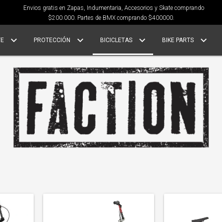
Envios gratis en Zapas, Indumentaria, Accesorios y Skate comprando
$200.000. Partes de BMX comprando $400000.
TE
PROTECCIÓN
BICICLETAS
BIKE PARTS