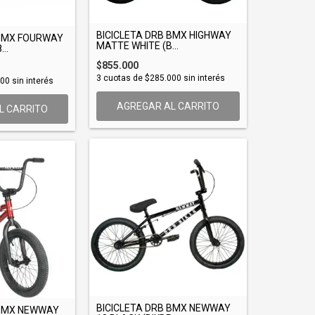
BICICLETA DRB BMX HIGHWAY
 BMX FOURWAY
MATTE WHITE (B...
..
$855.000
3
cuotas de
$285.000
sin interés
000
sin interés
AGREGAR AL CARRITO
L CARRITO
BICICLETA DRB BMX NEWWAY
 BMX NEWWAY