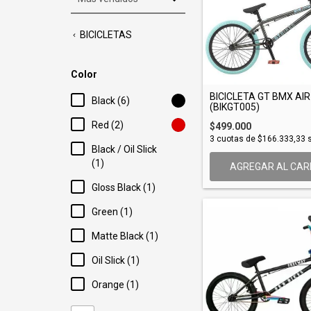
BICICLETAS
Color
BICICLETA GT BMX AIR
Black (6)
(BIKGT005)
Red (2)
$499.000
3
cuotas de
$166.333,33
s
Black / Oil Slick
(1)
AGREGAR AL CAR
Gloss Black (1)
Green (1)
Matte Black (1)
Oil Slick (1)
Orange (1)