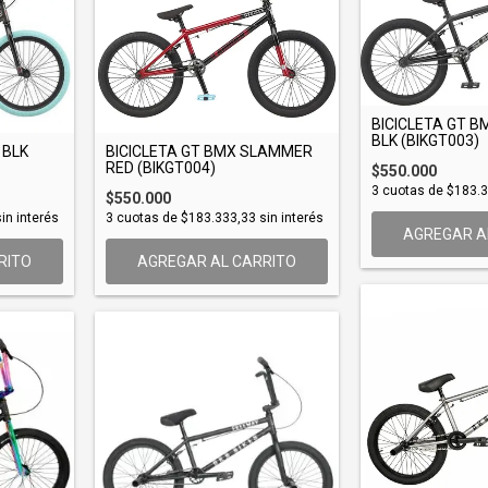
BICICLETA GT 
BLK (BIKGT003)
 BLK
BICICLETA GT BMX SLAMMER
RED (BIKGT004)
$550.000
3
cuotas de
$183.3
$550.000
in interés
3
cuotas de
$183.333,33
sin interés
AGREGAR A
RITO
AGREGAR AL CARRITO