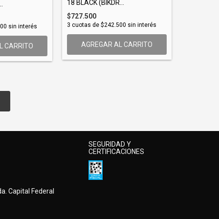
18 BLACK (BIKDR...
.
$727.500
3
cuotas de
$242.500
sin interés
500
sin interés
AGREGAR AL CARRITO
L CARRITO
SEGURIDAD Y
CERTIFICACIONES
a. Capital Federal