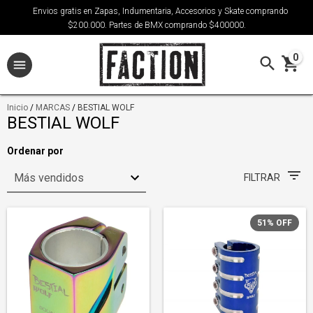
Envios gratis en Zapas, Indumentaria, Accesorios y Skate comprando
$200.000. Partes de BMX comprando $400000.
0
Inicio
/
MARCAS
/
BESTIAL WOLF
BESTIAL WOLF
Ordenar por
FILTRAR
51
%
OFF