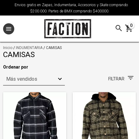
Envios gratis en Zapas, Indumentaria, Accesorios y Skate comprando
$200.000. Partes de BMX comprando $400000.
0
Inicio
/
INDUMENTARIA
/
CAMISAS
CAMISAS
Ordenar por
FILTRAR