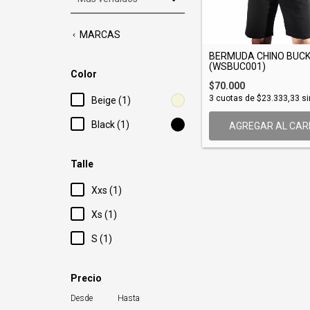
MARCAS
BERMUDA CHINO BUC
(WSBUC001)
Color
$70.000
3
cuotas de
$23.333,33
si
Beige (1)
Black (1)
AGREGAR AL CAR
Talle
Xxs (1)
Xs (1)
S (1)
Precio
Desde
Hasta