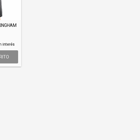
KINGHAM
n interés
RITO