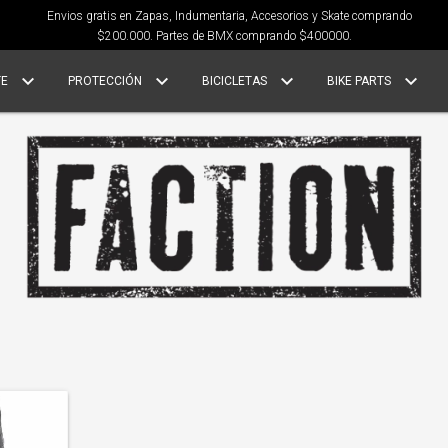
Envios gratis en Zapas, Indumentaria, Accesorios y Skate comprando
$200.000. Partes de BMX comprando $400000.
TE
PROTECCIÓN
BICICLETAS
BIKE PARTS